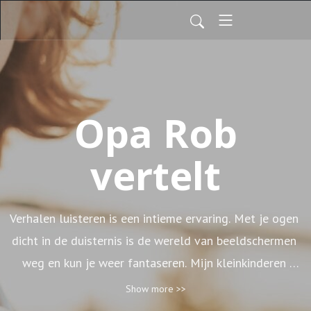
Opa Rob
vertelt
Verhalen luisteren is een intieme ervaring. Met je ogen 
dicht in de duisternis is de wereld van beeldschermen 
weg en kun je weer fantaseren. Mijn kleinkinderen 
vinden het leuk om naar mijn verhalen te luisteren. Als 
Show more >>
hobby lees ik deze verhalen voor. Voor het slapen gaan. 