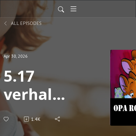
ALL EPISODES
Apr 30, 2026
5.17
verhalen
van
1.4K
Hans